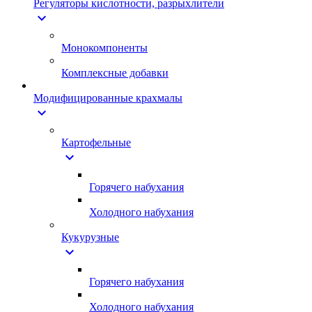
Регуляторы кислотности, разрыхлители
expand_more
Монокомпоненты
Комплексные добавки
Модифицированные крахмалы
expand_more
Картофельные
expand_more
Горячего набухания
Холодного набухания
Кукурузные
expand_more
Горячего набухания
Холодного набухания