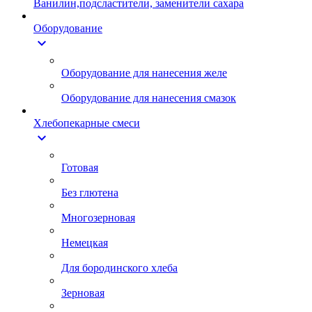
Ванилин,подсластители, заменители сахара
Оборудование
expand_more
Оборудование для нанесения желе
Оборудование для нанесения смазок
Хлебопекарные смеси
expand_more
Готовая
Без глютена
Многозерновая
Немецкая
Для бородинского хлеба
Зерновая