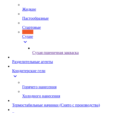
Жидкие
Пастообразные
Стартовые
Сухие
expand_more
Сухая пшеничная закваска
Разделительные агенты
Кондитерские гели
expand_more
Горячего нанесения
Холодного нанесения
Термостабильные начинки (Снято с производства)