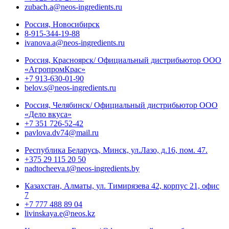
zubach.a@neos-ingredients.ru
Россия, Новосибирск
8-915-344-19-88
ivanova.a@neos-ingredients.ru
Россия, Красноярск/ Официальный дистрибьютор ООО
«АгропромКрас»
+7 913-630-01-90
belov.s@neos-ingredients.ru
Россия, Челябинск/ Официальный дистрибьютор ООО
«Дело вкуса»
+7 351 726-52-42
pavlova.dv74@mail.ru
Республика Беларусь, Минск, ул.Лазо, д.16, пом. 47.
+375 29 115 20 50
nadtocheeva.t@neos-ingredients.by
Казахстан, Алматы, ул. Тимирязева 42, корпус 21, офис
7
+7 777 488 89 04
livinskaya.e@neos.kz