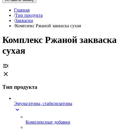
Главная
/
Тип продукта
/
Закваски
/
Комплекс Ржаной закваска сухая
Комплекс Ржаной закваска
сухая
menu_open
close
Тип продукта
Эмульгаторы, стабилизаторы
expand_more
Комплексные добавки