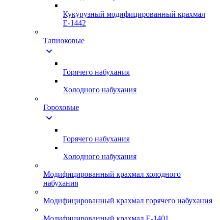
Кукурузный модифицированный крахмал
Е-1442
Тапиоковые
expand_more
Горячего набухания
Холодного набухания
Гороховые
expand_more
Горячего набухания
Холодного набухания
Модифицированный крахмал холодного
набухания
Модифицированный крахмал горячего набухания
Модифицированный крахмал Е-1401