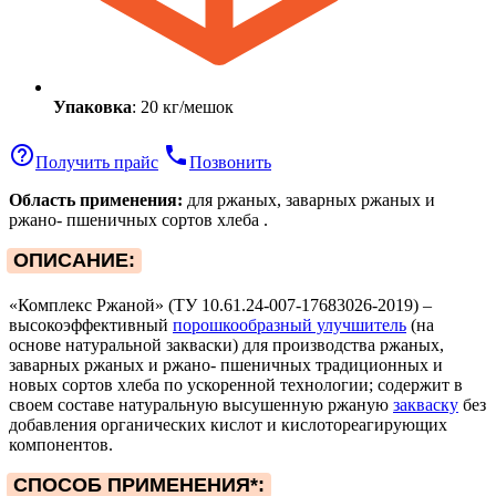
Упаковка
: 20 кг/мешок
help_outline
phone
Получить прайс
Позвонить
Область применения:
для ржаных, заварных ржаных и
ржано- пшеничных сортов хлеба .
ОПИСАНИЕ:
«Комплекс Ржаной» (ТУ 10.61.24-007-17683026-2019) –
высокоэффективный
порошкообразный улучшитель
(на
основе натуральной закваски) для производства ржаных,
заварных ржаных и ржано- пшеничных традиционных и
новых сортов хлеба по ускоренной технологии; содержит в
своем составе натуральную высушенную ржаную
закваску
без
добавления органических кислот и кислотореагирующих
компонентов.
СПОСОБ ПРИМЕНЕНИЯ*: