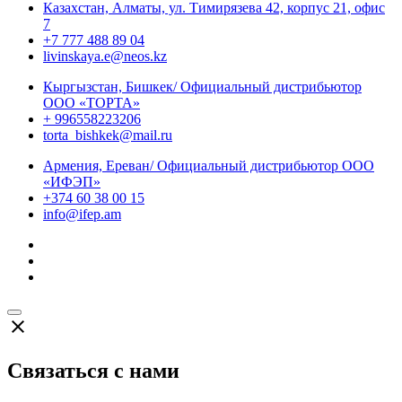
Казахстан, Алматы, ул. Тимирязева 42, корпус 21, офис
7
+7 777 488 89 04
livinskaya.e@neos.kz
Кыргызстан, Бишкек/ Официальный дистрибьютор
ООО «ТОРТА»
+ 996558223206
torta_bishkek@mail.ru
Армения, Ереван/ Официальный дистрибьютор ООО
«ИФЭП»
+374 60 38 00 15
info@ifep.am
close
Связаться с нами