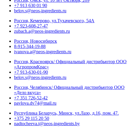
Россия, Омск, ул. 10 лет Октября, 209
+7 913 630 01 90
belov.s@neos-ingredients.ru
Россия, Кемерово, ул.Тухачевского, 54А
+7 923-608-27-47
zubach.a@neos-ingredients.ru
Россия, Новосибирск
8-915-344-19-88
ivanova.a@neos-ingredients.ru
Россия, Красноярск/ Официальный дистрибьютор ООО
«АгропромКрас»
+7 913-630-01-90
belov.s@neos-ingredients.ru
Россия, Челябинск/ Официальный дистрибьютор ООО
«Дело вкуса»
+7 351 726-52-42
pavlova.dv74@mail.ru
Республика Беларусь, Минск, ул.Лазо, д.16, пом. 47.
+375 29 115 20 50
nadtocheeva.t@neos-ingredients.by