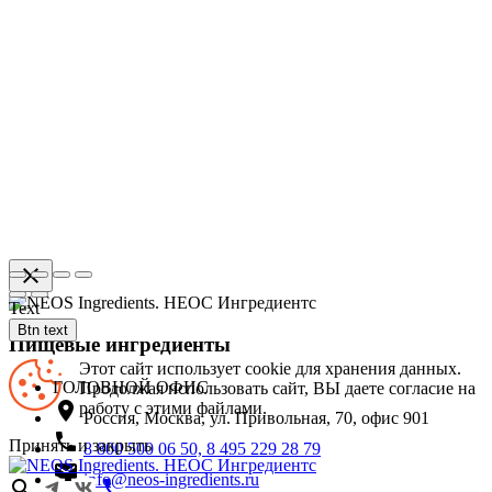
close
Text
Btn text
Пищевые ингредиенты
Этот сайт использует cookie для хранения данных.
ГОЛОВНОЙ ОФИС
Продолжая использовать сайт, ВЫ даете согласие на
location_on
работу с этими файлами.
Россия, Москва, ул. Привольная, 70, офис 901
phone
Принять и закрыть
8 800 500 06 50, 8 495 229 28 79
email
info@neos-ingredients.ru
search
phone