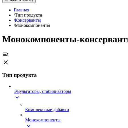
Главная
/
Тип продукта
/
Консерванты
/
Монокомпоненты
Монокомпоненты-консерван
menu_open
close
Тип продукта
Эмульгаторы, стабилизаторы
expand_more
Комплексные добавки
Монокомпоненты
expand_more