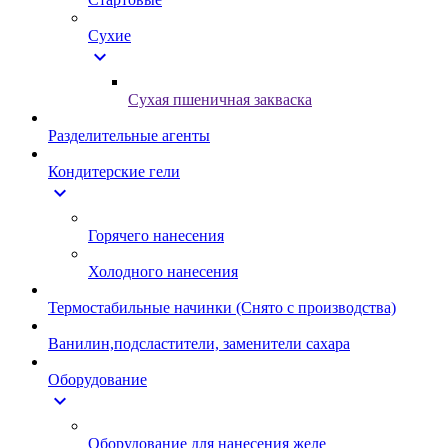
Сухие
expand_more
Сухая пшеничная закваска
Разделительные агенты
Кондитерские гели
expand_more
Горячего нанесения
Холодного нанесения
Термостабильные начинки (Снято с производства)
Ванилин,подсластители, заменители сахара
Оборудование
expand_more
Оборудование для нанесения желе