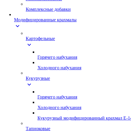
Комплексные добавки
Модифицированные крахмалы
expand_more
Картофельные
expand_more
Горячего набухания
Холодного набухания
Кукурузные
expand_more
Горячего набухания
Холодного набухания
Кукурузный модифицированный крахмал Е-1
Тапиоковые