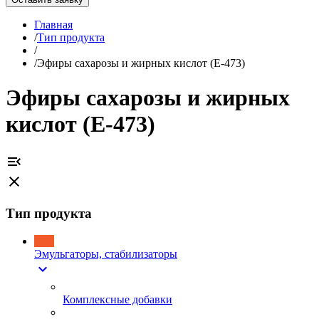
Главная
/
Тип продукта
/
/
Эфиры сахарозы и жирных кислот (E-473)
Эфиры сахарозы и жирных
кислот (E-473)
menu_open
close
Тип продукта
Эмульгаторы, стабилизаторы
expand_more
Комплексные добавки