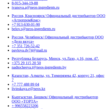
8-915-344-19-88
ivanova.a@neos-ingredients.ru
Россия, Красноярск/ Официальный дистрибьютор ООО
«АгропромКрас»
+7 913-630-01-90
belov.s@neos-ingredients.ru
Россия, Челябинск/ Официальный дистрибьютор ООО
«Дело вкуса»
+7 351 726-52-42
pavlova.dv74@mail.ru
Республика Беларусь, Минск, ул.Лазо, д.16, пом. 47.
+375 29 115 20 50
nadtocheeva.t@neos-ingredients.by
Казахстан, Алматы, ул. Тимирязева 42, корпус 21, офис
7
+7 777 488 89 04
livinskaya.e@neos.kz
Кыргызстан, Бишкек/ Официальный дистрибьютор
ООО «ТОРТА»
+ 996558223206