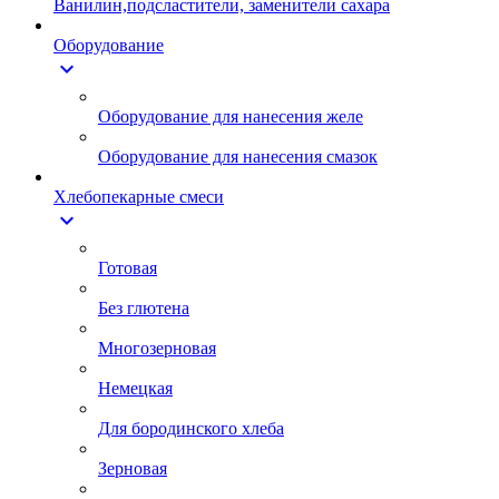
Ванилин,подсластители, заменители сахара
Оборудование
expand_more
Оборудование для нанесения желе
Оборудование для нанесения смазок
Хлебопекарные смеси
expand_more
Готовая
Без глютена
Многозерновая
Немецкая
Для бородинского хлеба
Зерновая