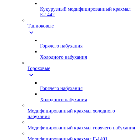
Кукурузный модифицированный крахмал
Е-1442
Тапиоковые
expand_more
Горячего набухания
Холодного набухания
Гороховые
expand_more
Горячего набухания
Холодного набухания
Модифицированный крахмал холодного
набухания
Модифицированный крахмал горячего набухания
Модифицированный крахмал Е-1401