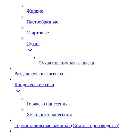
Жидкие
Пастообразные
Стартовые
Сухие
expand_more
Сухая пшеничная закваска
Разделительные агенты
Кондитерские гели
expand_more
Горячего нанесения
Холодного нанесения
Термостабильные начинки (Снято с производства)