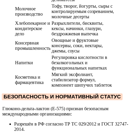
Тофу, творог, йогурты, сыры с
Молочное
контролируемым созреванием,
производство
молочные десерты
Хлебопекарное и
Разрыхлители, бисквиты,
кондитерское
кексы, начинки, глазури,
дело
бездрожжевая выпечка
Овощные и фруктовые
Консервная
консервы, соки, нектары,
промышленность
джемы, соусы
Регулировка кислотности в
Напитки
безалкогольных и
функциональных напитках
Мягкий эксфолиант,
Косметика и
стабилизатор формул,
фармацевтика
компонент шипучих таблеток
БЕЗОПАСНОСТЬ И НОРМАТИВНЫЙ СТАТУС
Глюконо-дельта-лактон (Е-575) признан безопасным
международными организациями:
Разрешён в РФ согласно ТР ТС 029/2012 и ГОСТ 32747-
2014.