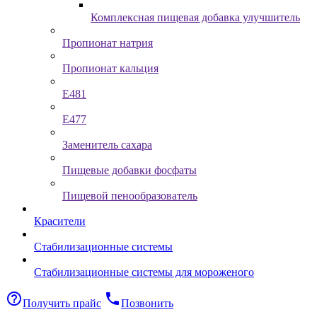
Комплексная пищевая добавка улучшитель
Пропионат натрия
Пропионат кальция
Е481
Е477
Заменитель сахара
Пищевые добавки фосфаты
Пищевой пенообразователь
Красители
Стабилизационные системы
Стабилизационные системы для мороженого
help_outline
phone
Получить прайс
Позвонить