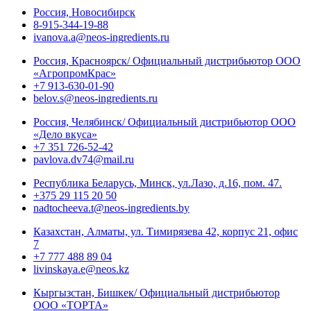
Россия, Новосибирск
8-915-344-19-88
ivanova.a@neos-ingredients.ru
Россия, Красноярск/ Официальный дистрибьютор ООО
«АгропромКрас»
+7 913-630-01-90
belov.s@neos-ingredients.ru
Россия, Челябинск/ Официальный дистрибьютор ООО
«Дело вкуса»
+7 351 726-52-42
pavlova.dv74@mail.ru
Республика Беларусь, Минск, ул.Лазо, д.16, пом. 47.
+375 29 115 20 50
nadtocheeva.t@neos-ingredients.by
Казахстан, Алматы, ул. Тимирязева 42, корпус 21, офис
7
+7 777 488 89 04
livinskaya.e@neos.kz
Кыргызстан, Бишкек/ Официальный дистрибьютор
ООО «ТОРТА»