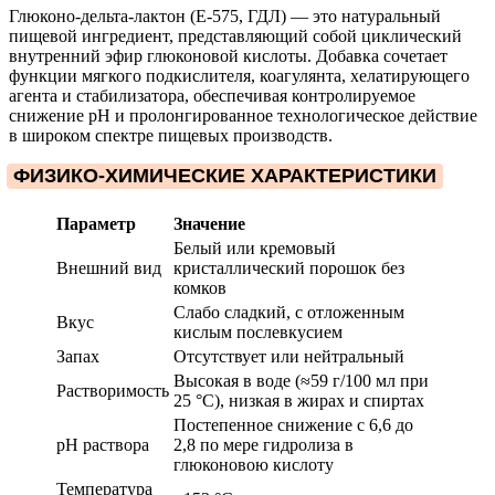
Глюконо-дельта-лактон (Е-575, ГДЛ) — это натуральный
пищевой ингредиент, представляющий собой циклический
внутренний эфир глюконовой кислоты. Добавка сочетает
функции мягкого подкислителя, коагулянта, хелатирующего
агента и стабилизатора, обеспечивая контролируемое
снижение pH и пролонгированное технологическое действие
в широком спектре пищевых производств.
ФИЗИКО-ХИМИЧЕСКИЕ ХАРАКТЕРИСТИКИ
Параметр
Значение
Белый или кремовый
Внешний вид
кристаллический порошок без
комков
Слабо сладкий, с отложенным
Вкус
кислым послевкусием
Запах
Отсутствует или нейтральный
Высокая в воде (≈59 г/100 мл при
Растворимость
25 °С), низкая в жирах и спиртах
Постепенное снижение с 6,6 до
pH раствора
2,8 по мере гидролиза в
глюконовою кислоту
Температура