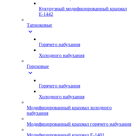
Кукурузный модифицированный крахмал
Е-1442
Тапиоковые
expand_more
Горячего набухания
Холодного набухания
Гороховые
expand_more
Горячего набухания
Холодного набухания
Модифицированный крахмал холодного
набухания
Модифицированный крахмал горячего набухания
Модифицированный крахмал Е-1401