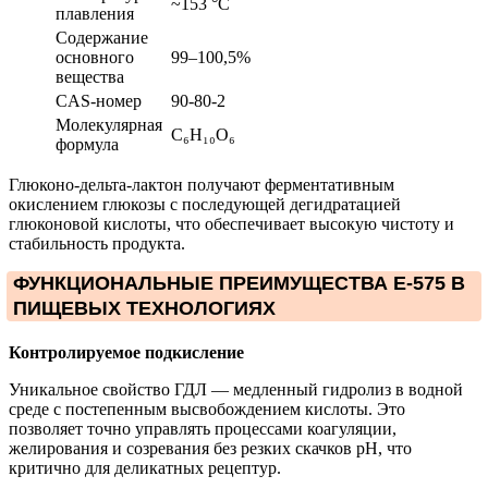
~153 °С
плавления
Содержание
основного
99–100,5%
вещества
CAS-номер
90-80-2
Молекулярная
C₆H₁₀O₆
формула
Глюконо-дельта-лактон получают ферментативным
окислением глюкозы с последующей дегидратацией
глюконовой кислоты, что обеспечивает высокую чистоту и
стабильность продукта.
ФУНКЦИОНАЛЬНЫЕ ПРЕИМУЩЕСТВА Е-575 В
ПИЩЕВЫХ ТЕХНОЛОГИЯХ
Контролируемое подкисление
Уникальное свойство ГДЛ — медленный гидролиз в водной
среде с постепенным высвобождением кислоты. Это
позволяет точно управлять процессами коагуляции,
желирования и созревания без резких скачков pH, что
критично для деликатных рецептур.