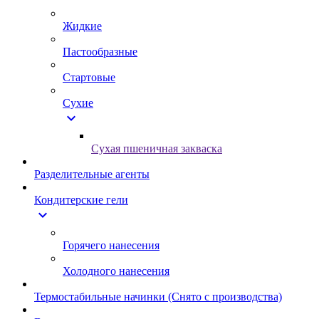
Жидкие
Пастообразные
Стартовые
Сухие
expand_more
Сухая пшеничная закваска
Разделительные агенты
Кондитерские гели
expand_more
Горячего нанесения
Холодного нанесения
Термостабильные начинки (Снято с производства)