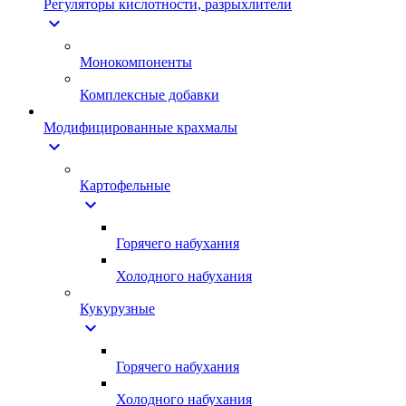
Регуляторы кислотности, разрыхлители
expand_more
Монокомпоненты
Комплексные добавки
Модифицированные крахмалы
expand_more
Картофельные
expand_more
Горячего набухания
Холодного набухания
Кукурузные
expand_more
Горячего набухания
Холодного набухания