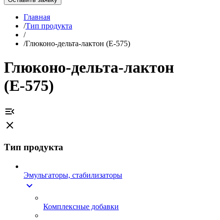
Главная
/
Тип продукта
/
/
Глюконо-дельта-лактон (Е-575)
Глюконо-дельта-лактон
(Е-575)
menu_open
close
Тип продукта
Эмульгаторы, стабилизаторы
expand_more
Комплексные добавки