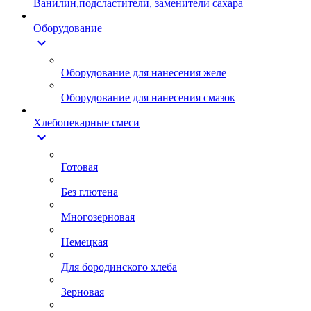
Ванилин,подсластители, заменители сахара
Оборудование
expand_more
Оборудование для нанесения желе
Оборудование для нанесения смазок
Хлебопекарные смеси
expand_more
Готовая
Без глютена
Многозерновая
Немецкая
Для бородинского хлеба
Зерновая