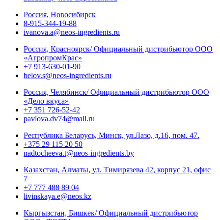
Россия, Новосибирск
8-915-344-19-88
ivanova.a@neos-ingredients.ru
Россия, Красноярск/ Официальный дистрибьютор ООО
«АгропромКрас»
+7 913-630-01-90
belov.s@neos-ingredients.ru
Россия, Челябинск/ Официальный дистрибьютор ООО
«Дело вкуса»
+7 351 726-52-42
pavlova.dv74@mail.ru
Республика Беларусь, Минск, ул.Лазо, д.16, пом. 47.
+375 29 115 20 50
nadtocheeva.t@neos-ingredients.by
Казахстан, Алматы, ул. Тимирязева 42, корпус 21, офис
7
+7 777 488 89 04
livinskaya.e@neos.kz
Кыргызстан, Бишкек/ Официальный дистрибьютор