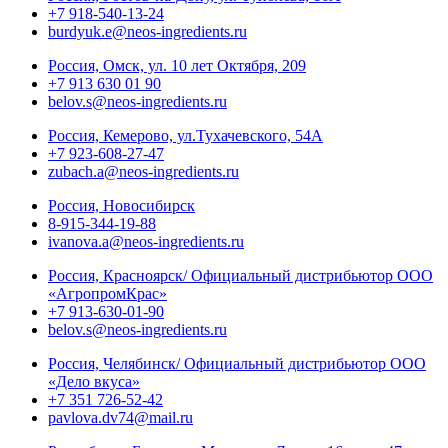
+7 918-540-13-24
burdyuk.e@neos-ingredients.ru
Россия, Омск, ул. 10 лет Октября, 209
+7 913 630 01 90
belov.s@neos-ingredients.ru
Россия, Кемерово, ул.Тухачевского, 54А
+7 923-608-27-47
zubach.a@neos-ingredients.ru
Россия, Новосибирск
8-915-344-19-88
ivanova.a@neos-ingredients.ru
Россия, Красноярск/ Официальный дистрибьютор ООО
«АгропромКрас»
+7 913-630-01-90
belov.s@neos-ingredients.ru
Россия, Челябинск/ Официальный дистрибьютор ООО
«Дело вкуса»
+7 351 726-52-42
pavlova.dv74@mail.ru