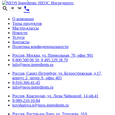
search
phone
О компании
Типы продуктов
Мастер-классы
Новости
Услуги
Контакты
Политика конфиденциальности
Россия, Москва, ул. Привольная, 70, офис 901
8 800 500 06 50, 8 495 229 28 79
info@neos-ingredients.ru
Россия, Санкт-Петербург, ул. Белоостровская, д.17,
корпус 2, литер А, офис 403
8-916-366-41-45
info@neos-ingredients.ru
Россия, Краснодар, ул. Лизы Чайкиной ,14 оф.41
8-989-210-10-84
kovsharova.n@neos-ingredients.ru
Россия, Ростов-на-Дону, ул. Туполева, 16А