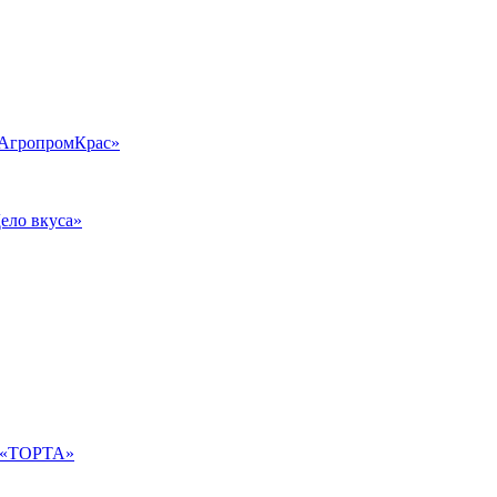
«АгропромКрас»
ело вкуса»
О «ТОРТА»