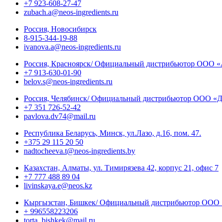
+7 923-608-27-47
zubach.a@neos-ingredients.ru
Россия, Новосибирск
8-915-344-19-88
ivanova.a@neos-ingredients.ru
Россия, Красноярск/ Официальный дистрибьютор ООО 
+7 913-630-01-90
belov.s@neos-ingredients.ru
Россия, Челябинск/ Официальный дистрибьютор ООО «Д
+7 351 726-52-42
pavlova.dv74@mail.ru
Республика Беларусь, Минск, ул.Лазо, д.16, пом. 47.
+375 29 115 20 50
nadtocheeva.t@neos-ingredients.by
Казахстан, Алматы, ул. Тимирязева 42, корпус 21, офис 7
+7 777 488 89 04
livinskaya.e@neos.kz
Кыргызстан, Бишкек/ Официальный дистрибьютор ОО
+ 996558223206
torta_bishkek@mail.ru