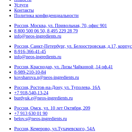
Услуги
Контакты
Политика конфиденциальности
Россия, Москва, ул. Привольная, 70, офис 901
8 800 500 06 50, 8 495 229 28 79
info@neos-ingredients.ru
Россия, Санкт-Петербург, ул. Белоостровская, д.17, корпус
8-916-366-41-45
info@neos-ingredients.ru
Россия, Краснодар, ул. Лизы Чайкиной ,14 оф.41
8-989-210-10-84
kovsharova.n@neos-ingredients.ru
Россия, Ростов-на-Дону, ул. Туполева, 16А
+7 918-540-13-24
burdyuk.e@neos-ingredients.ru
Россия, Омск, ул. 10 лет Октября, 209
+7 913 630 01 90
belov.s@neos-ingredients.ru
Россия, Кемерово, ул.Тухачевского, 54А