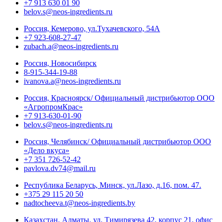
+7 913 630 01 90
belov.s@neos-ingredients.ru
Россия, Кемерово, ул.Тухачевского, 54А
+7 923-608-27-47
zubach.a@neos-ingredients.ru
Россия, Новосибирск
8-915-344-19-88
ivanova.a@neos-ingredients.ru
Россия, Красноярск/ Официальный дистрибьютор ООО
«АгропромКрас»
+7 913-630-01-90
belov.s@neos-ingredients.ru
Россия, Челябинск/ Официальный дистрибьютор ООО
«Дело вкуса»
+7 351 726-52-42
pavlova.dv74@mail.ru
Республика Беларусь, Минск, ул.Лазо, д.16, пом. 47.
+375 29 115 20 50
nadtocheeva.t@neos-ingredients.by
Казахстан, Алматы, ул. Тимирязева 42, корпус 21, офис