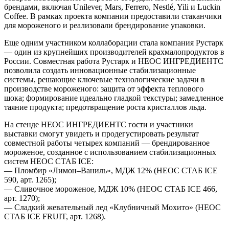
брендами, включая Unilever, Mars, Ferrero, Nestlé, Yili и Luckin
Coffee. В рамках проекта компании предоставили стаканчики
для мороженого и реализовали брендирование упаковки.
Еще одним участником коллаборации стала компания Рустарк
— один из крупнейших производителей крахмалопродуктов в
России. Совместная работа Рустарк и НЕОС ИНГРЕДИЕНТС
позволила создать инновационные стабилизационные
системы, решающие ключевые технологические задачи в
производстве мороженого: защита от эффекта теплового
шока; формирование идеально гладкой текстуры; замедленное
таяние продукта; предотвращение роста кристаллов льда.
На стенде НЕОС ИНГРЕДИЕНТС гости и участники
выставки смогут увидеть и продегустировать результат
совместной работы четырех компаний — брендированное
мороженое, созданное с использованием стабилизационных
систем НЕОС СТАБ ICE:
— Пломбир «Лимон–Ваниль», МДЖ 12% (НЕОС СТАБ ICE
590, арт. 1265);
— Сливочное мороженое, МДЖ 10% (НЕОС СТАБ ICE 466,
арт. 1270);
— Сладкий жевательный лед «Клубничный Мохито» (НЕОС
СТАБ ICE FRUIT, арт. 1268).