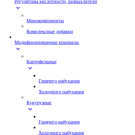
Регуляторы кислотности, разрыхлители
expand_more
Монокомпоненты
Комплексные добавки
Модифицированные крахмалы
expand_more
Картофельные
expand_more
Горячего набухания
Холодного набухания
Кукурузные
expand_more
Горячего набухания
Холодного набухания