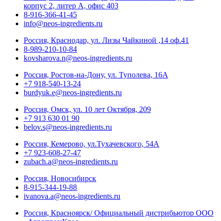
корпус 2, литер А, офис 403
8-916-366-41-45
info@neos-ingredients.ru
Россия, Краснодар, ул. Лизы Чайкиной ,14 оф.41
8-989-210-10-84
kovsharova.n@neos-ingredients.ru
Россия, Ростов-на-Дону, ул. Туполева, 16А
+7 918-540-13-24
burdyuk.e@neos-ingredients.ru
Россия, Омск, ул. 10 лет Октября, 209
+7 913 630 01 90
belov.s@neos-ingredients.ru
Россия, Кемерово, ул.Тухачевского, 54А
+7 923-608-27-47
zubach.a@neos-ingredients.ru
Россия, Новосибирск
8-915-344-19-88
ivanova.a@neos-ingredients.ru
Россия, Красноярск/ Официальный дистрибьютор ООО