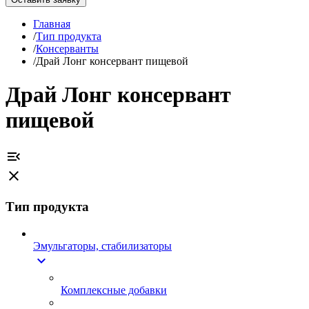
Главная
/
Тип продукта
/
Консерванты
/
Драй Лонг консервант пищевой
Драй Лонг консервант
пищевой
menu_open
close
Тип продукта
Эмульгаторы, стабилизаторы
expand_more
Комплексные добавки