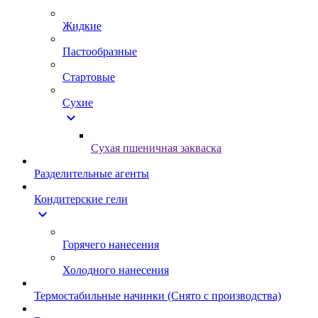
Жидкие
Пастообразные
Стартовые
Сухие
expand_more
Сухая пшеничная закваска
Разделительные агенты
Кондитерские гели
expand_more
Горячего нанесения
Холодного нанесения
Термостабильные начинки (Снято с производства)