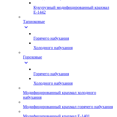
Кукурузный модифицированный крахмал
Е-1442
Тапиоковые
expand_more
Горячего набухания
Холодного набухания
Гороховые
expand_more
Горячего набухания
Холодного набухания
Модифицированный крахмал холодного
набухания
Модифицированный крахмал горячего набухания
Модифицированный крахмал Е-1401