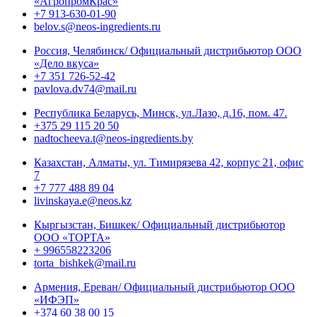
«АгропромКрас»
+7 913-630-01-90
belov.s@neos-ingredients.ru
Россия, Челябинск/ Официальный дистрибьютор ООО
«Дело вкуса»
+7 351 726-52-42
pavlova.dv74@mail.ru
Республика Беларусь, Минск, ул.Лазо, д.16, пом. 47.
+375 29 115 20 50
nadtocheeva.t@neos-ingredients.by
Казахстан, Алматы, ул. Тимирязева 42, корпус 21, офис
7
+7 777 488 89 04
livinskaya.e@neos.kz
Кыргызстан, Бишкек/ Официальный дистрибьютор
ООО «ТОРТА»
+ 996558223206
torta_bishkek@mail.ru
Армения, Ереван/ Официальный дистрибьютор ООО
«ИФЭП»
+374 60 38 00 15