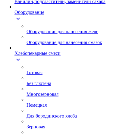
Ванилин,подсластители, заменители сахара
Оборудование
expand_more
Оборудование для нанесения желе
Оборудование для нанесения смазок
Хлебопекарные смеси
expand_more
Готовая
Без глютена
Многозерновая
Немецкая
Для бородинского хлеба
Зерновая