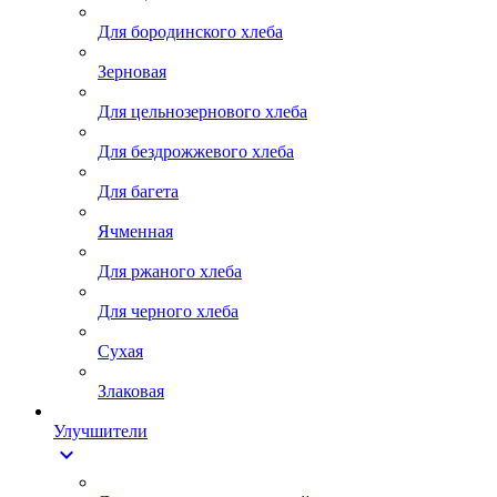
Для бородинского хлеба
Зерновая
Для цельнозернового хлеба
Для бездрожжевого хлеба
Для багета
Ячменная
Для ржаного хлеба
Для черного хлеба
Сухая
Злаковая
Улучшители
expand_more