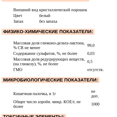
Внешний вид
кристаллический порошок
Цвет
белый
Запах
без запаха
ФИЗИКО-ХИМИЧЕСКИЕ ПОКАЗАТЕЛИ:
Массовая доля глюконо-дельта-лактона,
99,0
% СВ не менее
Содержание сульфатов, %, не более
0,03
Массовая доля редуцирующих веществ,
0,5
(на глюкозу), %, не более
ГМО
отсутств.
МИКРОБИОЛОГИЧЕСКИЕ ПОКАЗАТЕЛИ:
не
Кишечная палочка, в 1г
доп.
Общее число аэробн. микр. КОЕ/г, не
1000
более
ТОКСИЧНЫЕ ЭЛЕМЕНТЫ: