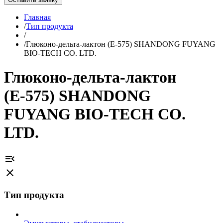
Главная
/
Тип продукта
/
/
Глюконо-дельта-лактон (Е-575) SHANDONG FUYANG
BIO-TECH CO. LTD.
Глюконо-дельта-лактон
(Е-575) SHANDONG
FUYANG BIO-TECH CO.
LTD.
menu_open
close
Тип продукта