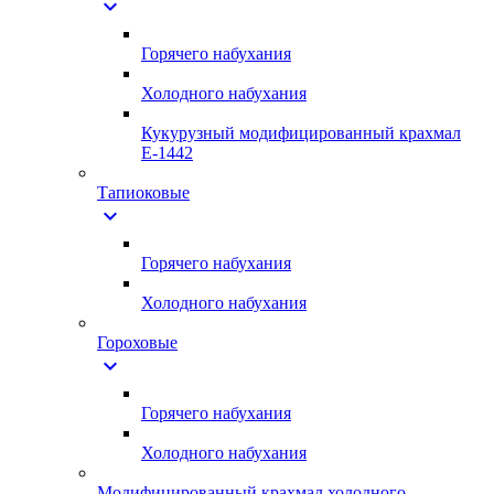
expand_more
Горячего набухания
Холодного набухания
Кукурузный модифицированный крахмал
Е-1442
Тапиоковые
expand_more
Горячего набухания
Холодного набухания
Гороховые
expand_more
Горячего набухания
Холодного набухания
Модифицированный крахмал холодного