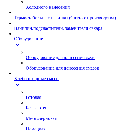
Холодного нанесения
Термостабильные начинки (Снято с производства)
Ванилин,подсластители, заменители сахара
Оборудование
expand_more
Оборудование для нанесения желе
Оборудование для нанесения смазок
Хлебопекарные смеси
expand_more
Готовая
Без глютена
Многозерновая
Немецкая