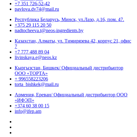
+7 351 726-52-42
pavlova.dv74@mail.ru
Республика Беларусь, Минск, ул.Лазо, д.16, пом. 47.
+375 29 115 20 50
nadtocheeva.t@neos-ingredients.by
Казахстан, Алматы, ул. Тимирязева 42, корпус 21, офис
7
+7 777 488 89 04
livinskaya.e@neos.kz
Кыргызстан, Бишкек/ Официальный дистрибьютор
ООО «ТОРТА»
+ 996558223206
torta_bishkek@mail.ru
Армения, Ереван/ Официальный дистрибьютор ООО
«ИФЭП»
+374 60 38 00 15
info@ifep.am