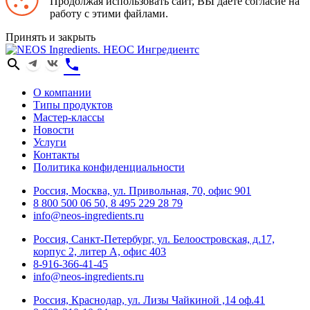
Продолжая использовать сайт, ВЫ даете согласие на
работу с этими файлами.
Принять и закрыть
search
phone
О компании
Типы продуктов
Мастер-классы
Новости
Услуги
Контакты
Политика конфиденциальности
Россия, Москва, ул. Привольная, 70, офис 901
8 800 500 06 50, 8 495 229 28 79
info@neos-ingredients.ru
Россия, Санкт-Петербург, ул. Белоостровская, д.17,
корпус 2, литер А, офис 403
8-916-366-41-45
info@neos-ingredients.ru
Россия, Краснодар, ул. Лизы Чайкиной ,14 оф.41