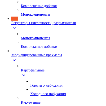
Комплексные добавки
Монокомпоненты
Регуляторы кислотности, разрыхлители
expand_more
Монокомпоненты
Комплексные добавки
Модифицированные крахмалы
expand_more
Картофельные
expand_more
Горячего набухания
Холодного набухания
Кукурузные