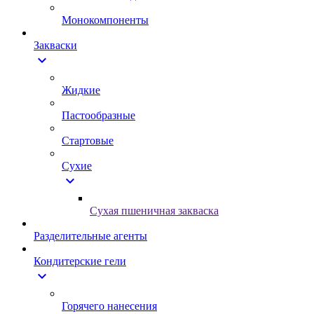
Монокомпоненты
Закваски
expand_more
Жидкие
Пастообразные
Стартовые
Сухие
expand_more
Сухая пшеничная закваска
Разделительные агенты
Кондитерские гели
expand_more
Горячего нанесения