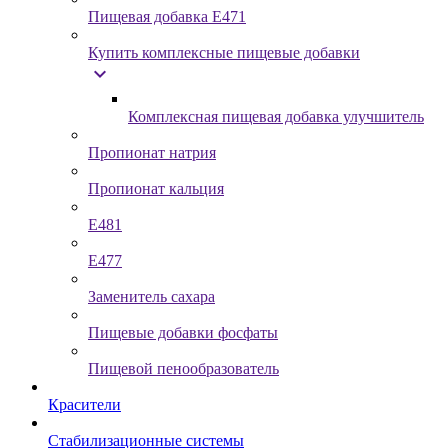
Пищевая добавка Е471
Купить комплексные пищевые добавки
expand_more
Комплексная пищевая добавка улучшитель
Пропионат натрия
Пропионат кальция
Е481
Е477
Заменитель сахара
Пищевые добавки фосфаты
Пищевой пенообразователь
Красители
Стабилизационные системы