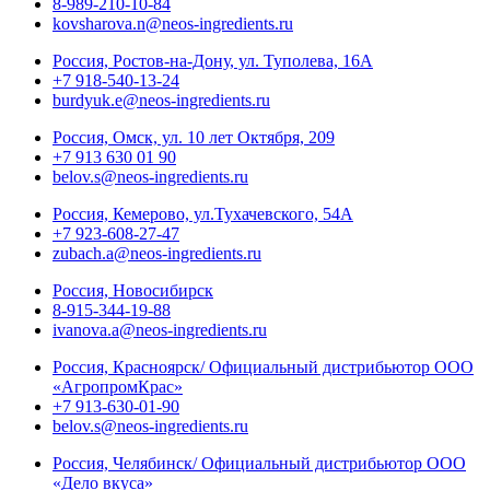
8-989-210-10-84
kovsharova.n@neos-ingredients.ru
Россия, Ростов-на-Дону, ул. Туполева, 16А
+7 918-540-13-24
burdyuk.e@neos-ingredients.ru
Россия, Омск, ул. 10 лет Октября, 209
+7 913 630 01 90
belov.s@neos-ingredients.ru
Россия, Кемерово, ул.Тухачевского, 54А
+7 923-608-27-47
zubach.a@neos-ingredients.ru
Россия, Новосибирск
8-915-344-19-88
ivanova.a@neos-ingredients.ru
Россия, Красноярск/ Официальный дистрибьютор ООО
«АгропромКрас»
+7 913-630-01-90
belov.s@neos-ingredients.ru
Россия, Челябинск/ Официальный дистрибьютор ООО
«Дело вкуса»