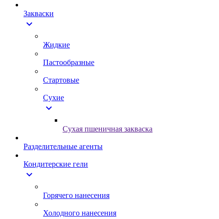
Закваски
expand_more
Жидкие
Пастообразные
Стартовые
Сухие
expand_more
Сухая пшеничная закваска
Разделительные агенты
Кондитерские гели
expand_more
Горячего нанесения
Холодного нанесения