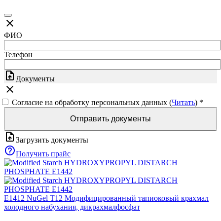
close
ФИО
Телефон
upload_file
Документы
close
Согласие на обработку персональных данных (
Читать
)
*
Отправить документы
upload_file
Загрузить документы
help_outline
Получить прайс
E1412 NuGel T12 Модифицированный тапиоковый крахмал
холодного набухания, дикрахмалфосфат