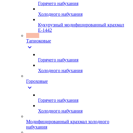
Горячего набухания
Холодного набухания
Кукурузный модифицированный крахмал
Е-1442
Тапиоковые
expand_more
Горячего набухания
Холодного набухания
Гороховые
expand_more
Горячего набухания
Холодного набухания
Модифицированный крахмал холодного
набухания