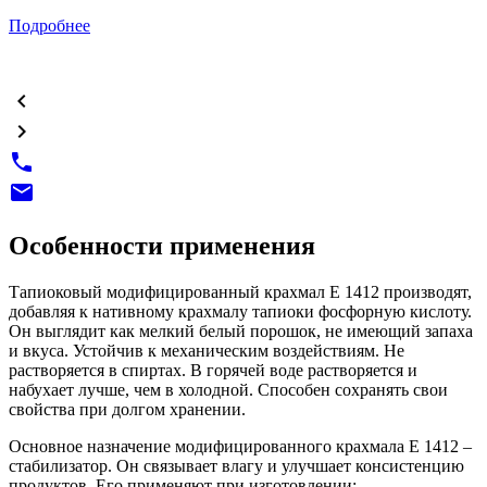
Подробнее
chevron_left
chevron_right
phone
email
Особенности применения
Тапиоковый модифицированный крахмал Е 1412 производят,
добавляя к нативному крахмалу тапиоки фосфорную кислоту.
Он выглядит как мелкий белый порошок, не имеющий запаха
и вкуса. Устойчив к механическим воздействиям. Не
растворяется в спиртах. В горячей воде растворяется и
набухает лучше, чем в холодной. Способен сохранять свои
свойства при долгом хранении.
Основное назначение модифицированного крахмала Е 1412 –
стабилизатор. Он связывает влагу и улучшает консистенцию
продуктов. Его применяют при изготовлении: