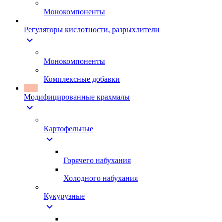
Монокомпоненты
Регуляторы кислотности, разрыхлители
expand_more
Монокомпоненты
Комплексные добавки
Модифицированные крахмалы
expand_more
Картофельные
expand_more
Горячего набухания
Холодного набухания
Кукурузные
expand_more