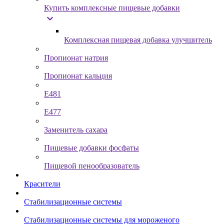
Купить комплексные пищевые добавки
expand_more
Комплексная пищевая добавка улучшитель
Пропионат натрия
Пропионат кальция
Е481
Е477
Заменитель сахара
Пищевые добавки фосфаты
Пищевой пенообразователь
Красители
Стабилизационные системы
Стабилизационные системы для мороженого