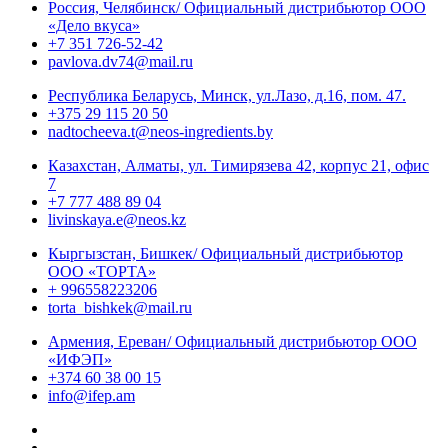
Россия, Челябинск/ Официальный дистрибьютор ООО
«Дело вкуса»
+7 351 726-52-42
pavlova.dv74@mail.ru
Республика Беларусь, Минск, ул.Лазо, д.16, пом. 47.
+375 29 115 20 50
nadtocheeva.t@neos-ingredients.by
Казахстан, Алматы, ул. Тимирязева 42, корпус 21, офис
7
+7 777 488 89 04
livinskaya.e@neos.kz
Кыргызстан, Бишкек/ Официальный дистрибьютор
ООО «ТОРТА»
+ 996558223206
torta_bishkek@mail.ru
Армения, Ереван/ Официальный дистрибьютор ООО
«ИФЭП»
+374 60 38 00 15
info@ifep.am