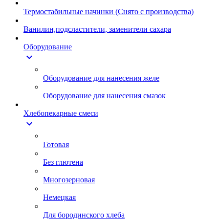
Термостабильные начинки (Снято с производства)
Ванилин,подсластители, заменители сахара
Оборудование
expand_more
Оборудование для нанесения желе
Оборудование для нанесения смазок
Хлебопекарные смеси
expand_more
Готовая
Без глютена
Многозерновая
Немецкая
Для бородинского хлеба