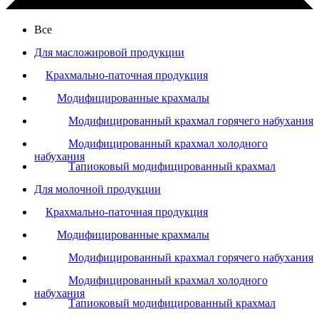
Все
Для масложировой продукции
Крахмально-паточная продукция
Модифицированные крахмалы
Модифицированный крахмал горячего набухания
Модифицированный крахмал холодного
набухания
Тапиоковый модифицированный крахмал
Для молочной продукции
Крахмально-паточная продукция
Модифицированные крахмалы
Модифицированный крахмал горячего набухания
Модифицированный крахмал холодного
набухания
Тапиоковый модифицированный крахмал