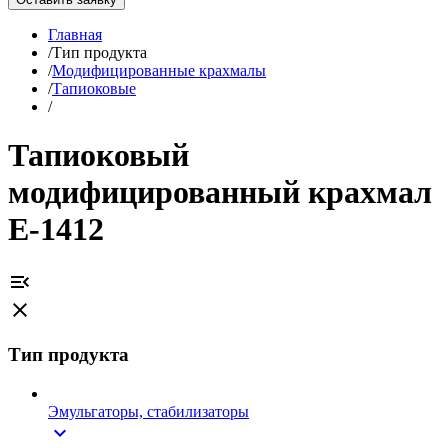
Главная
/
Тип продукта
/
Модифицированные крахмалы
/
Тапиоковые
/
Тапиоковый
модифицированный крахмал
Е-1412
menu_open
close
Тип продукта
Эмульгаторы, стабилизаторы
expand_more