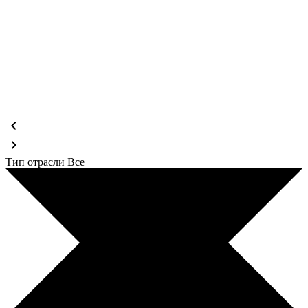
chevron_left
chevron_right
Тип отрасли
Все