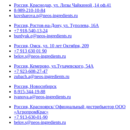
Россия, Краснодар, ул. Лизы Чайкиной ,14 оф.41
8-989-210-10-84
kovsharova.n@neos-ingredients.ru
Россия, Ростов-на-Дону, ул. Туполева, 16А
+7 918-540-13-24
burdyuk.e@neos-ingredients.ru
Россия, Омск, ул. 10 лет Октября, 209
+7 913 630 01 90
belov.s@neos-ingredients.ru
Россия, Кемерово, ул.Тухачевского, 54А
+7 923-608-27-47
zubach.a@neos-ingredients.ru
Россия, Новосибирск
8-915-344-19-88
ivanova.a@neos-ingredients.ru
Россия, Красноярск/ Официальный дистрибьютор ООО
«АгропромКрас»
+7 913-630-01-90
belov.s@neos-ingredients.ru