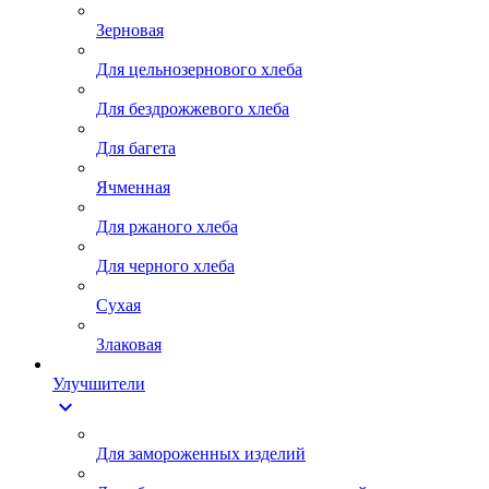
Зерновая
Для цельнозернового хлеба
Для бездрожжевого хлеба
Для багета
Ячменная
Для ржаного хлеба
Для черного хлеба
Сухая
Злаковая
Улучшители
expand_more
Для замороженных изделий