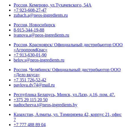
Россия, Кемерово, ул.Тухачевского, 54А
+7 923-608-27-47
zubach.a@neos-ingredients.ru
Россия, Новосибирск
8-915-344-19-88
ivanova.a@neos-ingredients.ru
Россия, Красноярск/ Официальный дистрибьютор ООО
«АгропромКрас»
+7 913-630-01-90
belov.s@neos-ingredients.ru
Россия, Челябинск/ Официальный дистрибьютор ООО
«Дело вкуса»
+7 351 726-52-42
pavlova.dv74@mail.ru
Республика Беларусь, Минск, ул.Лазо, д.16, пом. 47.
+375 29 115 20 50
nadtocheeva.t@neos-ingredients.by
Казахстан, Алматы, ул. Тимирязева 42, корпус 21, офис
7
+7 777 488 89 04