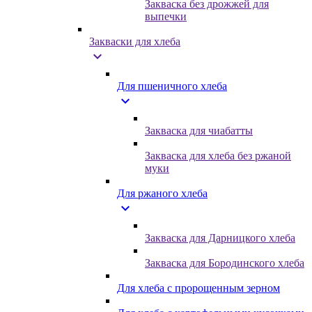
Закваска без дрожжей для
выпечки
Закваски для хлеба
expand_more
Для пшеничного хлеба
expand_more
Закваска для чиабатты
Закваска для хлеба без ржаной
муки
Для ржаного хлеба
expand_more
Закваска для Дарницкого хлеба
Закваска для Бородинского хлеба
Для хлеба с пророщенным зерном