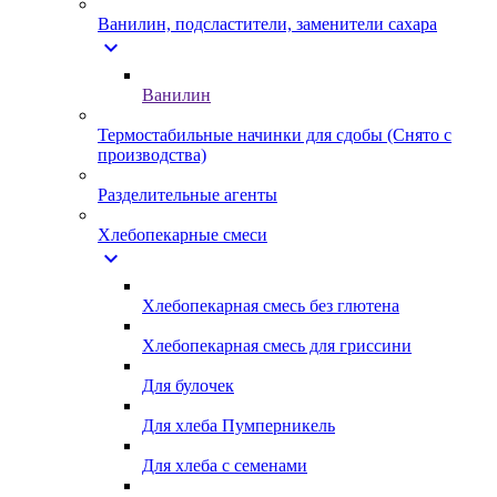
Ванилин, подсластители, заменители сахара
expand_more
Ванилин
Термостабильные начинки для сдобы (Снято с
производства)
Разделительные агенты
Хлебопекарные смеси
expand_more
Хлебопекарная смесь без глютена
Хлебопекарная смесь для гриссини
Для булочек
Для хлеба Пумперникель
Для хлеба с семенами