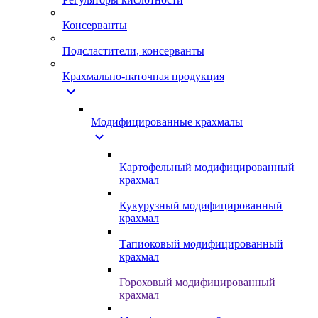
Консерванты
Подсластители, консерванты
Крахмально-паточная продукция
expand_more
Модифицированные крахмалы
expand_more
Картофельный модифицированный
крахмал
Кукурузный модифицированный
крахмал
Тапиоковый модифицированный
крахмал
Гороховый модифицированный
крахмал