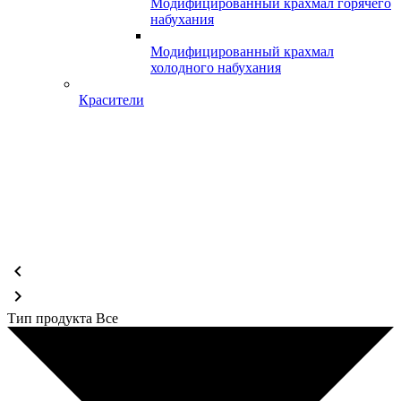
Модифицированный крахмал горячего
набухания
Модифицированный крахмал
холодного набухания
Красители
chevron_left
chevron_right
Тип продукта
Все