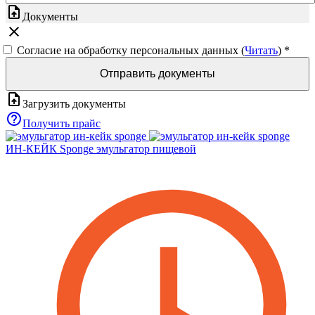
upload_file
Документы
close
Согласие на обработку персональных данных (
Читать
)
*
Отправить документы
upload_file
Загрузить документы
help_outline
Получить прайс
ИН-КЕЙК Sponge эмульгатор пищевой