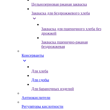
Цельнозерновая ржаная закваска
Закваска для бездрожжевого хлеба
expand_more
Закваска для пшеничного хлеба без
дрожжей
Закваска пшенично-ржаная
бездрожжевая
Консерванты
expand_more
Для хлеба
Для сдобы
Для бараночных изделий
Антиокислители
Регуляторы кислотности