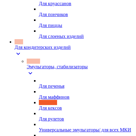
Для круассанов
Для пончиков
Для пиццы
Для слоеных изделий
Для кондитерских изделий
expand_more
Эмульгаторы, стабилизаторы
expand_more
Для печенья
Для маффинов
Для кексов
Для рулетов
Универсальные эмульгаторы/ для всех МКИ