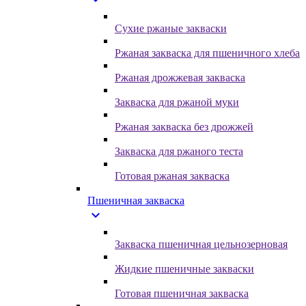
Сухие ржаные закваски
Ржаная закваска для пшеничного хлеба
Ржаная дрожжевая закваска
Закваска для ржаной муки
Ржаная закваска без дрожжей
Закваска для ржаного теста
Готовая ржаная закваска
Пшеничная закваска
expand_more
Закваска пшеничная цельнозерновая
Жидкие пшеничные закваски
Готовая пшеничная закваска