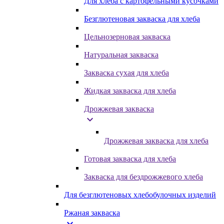
Для хлеба с картофельными кусочками
Безглютеновая закваска для хлеба
Цельнозерновая закваска
Натуральная закваска
Закваска сухая для хлеба
Жидкая закваска для хлеба
Дрожжевая закваска
expand_more
Дрожжевая закваска для хлеба
Готовая закваска для хлеба
Закваска для бездрожжевого хлеба
Для безглютеновых хлебобулочных изделий
Ржаная закваска
expand_more