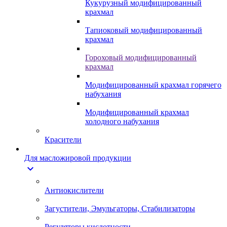
Кукурузный модифицированный
крахмал
Тапиоковый модифицированный
крахмал
Гороховый модифицированный
крахмал
Модифицированный крахмал горячего
набухания
Модифицированный крахмал
холодного набухания
Красители
Для масложировой продукции
expand_more
Антиокислители
Загустители, Эмульгаторы, Стабилизаторы
Регуляторы кислотности