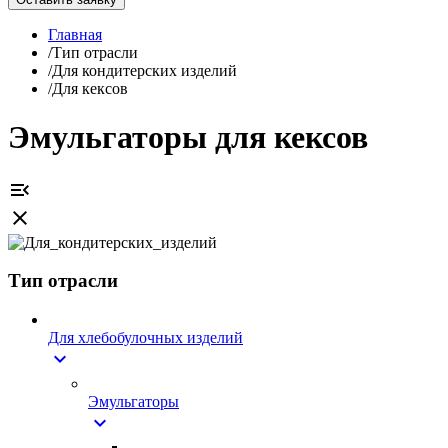
Главная
/
Тип отрасли
/
Для кондитерских изделий
/
Для кексов
Эмульгаторы для кексов
menu_open
close
Тип отрасли
Для хлебобулочных изделий
expand_more
Эмульгаторы
expand_more