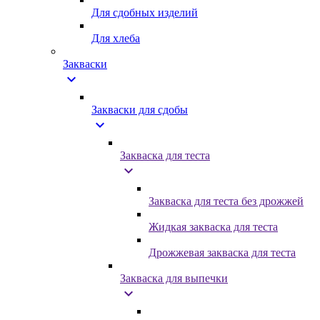
Для сдобных изделий
Для хлеба
Закваски
expand_more
Закваски для сдобы
expand_more
Закваска для теста
expand_more
Закваска для теста без дрожжей
Жидкая закваска для теста
Дрожжевая закваска для теста
Закваска для выпечки
expand_more