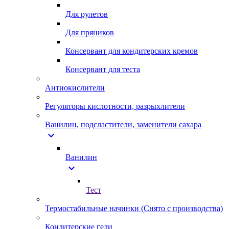
Для рулетов
Для пряников
Консервант для кондитерских кремов
Консервант для теста
Антиокислители
Регуляторы кислотности, разрыхлители
Ванилин, подсластители, заменители сахара
expand_more
Ванилин
expand_more
Тест
Термостабильные начинки (Снято с производства)
Кондитерские гели