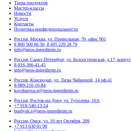
Типы продуктов
Мастер-классы
Новости
Услуги
Контакты
Политика конфиденциальности
Россия, Москва, ул. Привольная, 70, офис 901
8 800 500 06 50, 8 495 229 28 79
info@neos-ingredients.ru
Россия, Санкт-Петербург, ул. Белоостровская, д.17, корпус
8-916-366-41-45
info@neos-ingredients.ru
Россия, Краснодар, ул. Лизы Чайкиной ,14 оф.41
8-989-210-10-84
kovsharova.n@neos-ingredients.ru
Россия, Ростов-на-Дону, ул. Туполева, 16А
+7 918-540-13-24
burdyuk.e@neos-ingredients.ru
Россия, Омск, ул. 10 лет Октября, 209
+7 913 630 01 90