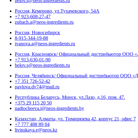
belov.s@neos-ingredients.ru
Россия, Кемерово, ул.Тухачевского, 54А
+7 923-608-27-47
zubach.a@neos-ingredients.ru
Россия, Новосибирск
8-915-344-19-88
ivanova.a@neos-ingredients.ru
Россия, Красноярск/ Официальный дистрибьютор ООО 
+7 913-630-01-90
belov.s@neos-ingredients.ru
Россия, Челябинск/ Официальный дистрибьютор ООО «Д
+7 351 726-52-42
pavlova.dv74@mail.ru
Республика Беларусь, Минск, ул.Лазо, д.16, пом. 47.
+375 29 115 20 50
nadtocheeva.t@neos-ingredients.by
Казахстан, Алматы, ул. Тимирязева 42, корпус 21, офис 7
+7 777 488 89 04
livinskaya.e@neos.kz